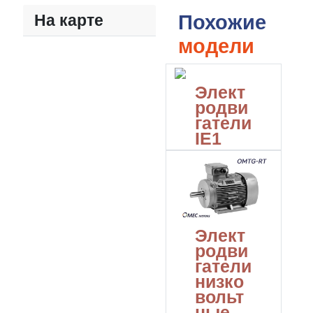
На карте
Похожие
модели
Элект
родви
гатели
IE1
Элект
родви
гатели
низко
вольт
ные