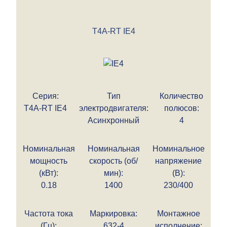
T4A-RT IE4
Серия:
Тип
Количество
T4A-RT IE4
электродвигателя:
полюсов:
Асинхронный
4
Номинальная
Номинальная
Номинальное
мощность
скорость (об/
напряжение
(кВт):
мин):
(В):
0.18
1400
230/400
Частота тока
Маркировка:
Монтажное
(Гц):
632-4
исполнение: