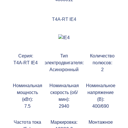
T4A-RT IE4
Серия:
Тип
Количество
T4A-RT IE4
электродвигателя:
полюсов:
Асинхронный
2
Номинальная
Номинальная
Номинальное
мощность
скорость (об/
напряжение
(кВт):
мин):
(В):
7.5
2940
400/690
Частота тока
Маркировка:
Монтажное