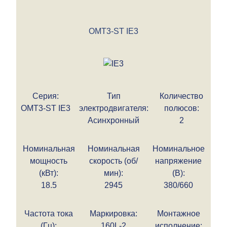
OMT3-ST IE3
Серия:
Тип
Количество
OMT3-ST IE3
электродвигателя:
полюсов:
Асинхронный
2
Номинальная
Номинальная
Номинальное
мощность
скорость (об/
напряжение
(кВт):
мин):
(В):
18.5
2945
380/660
Частота тока
Маркировка:
Монтажное
(Гц):
160L-2
исполнение: