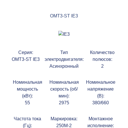
OMT3-ST IE3
Серия:
Тип
Количество
OMT3-ST IE3
электродвигателя:
полюсов:
Асинхронный
2
Номинальная
Номинальная
Номинальное
мощность
скорость (об/
напряжение
(кВт):
мин):
(В):
55
2975
380/660
Частота тока
Маркировка:
Монтажное
(Гц):
250M-2
исполнение: