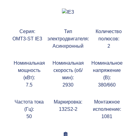
Серия:
Тип
Количество
OMT3-ST IE3
электродвигателя:
полюсов:
Асинхронный
2
Номинальная
Номинальная
Номинальное
мощность
скорость (об/
напряжение
(кВт):
мин):
(В):
7.5
2930
380/660
Частота тока
Маркировка:
Монтажное
(Гц):
132S2-2
исполнение:
50
1081