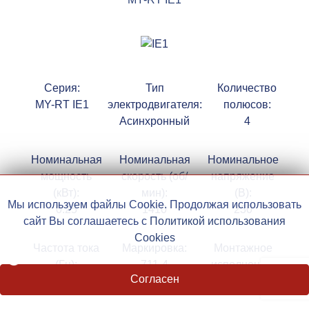
Серия:
Тип
Количество
MY-RT IE1
электродвигателя:
полюсов:
Асинхронный
4
Номинальная
Номинальная
Номинальное
мощность
скорость (об/
напряжение
(кВт):
мин):
(В):
Мы используем файлы Cookie. Продолжая использовать
0.25
1410
230
сайт Вы соглашаетесь с
Политикой использования
Cookies
♿
Частота тока
Маркировка:
Монтажное
(Гц):
711-4
исполнение:
Согласен
50
По запросу