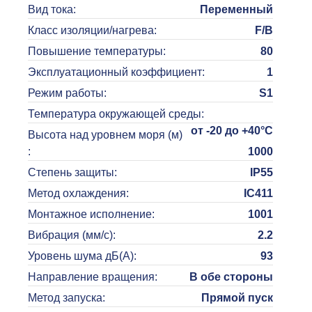
Вид тока
:
Переменный
Класс изоляции/нагрева
:
F/B
Повышение температуры
:
80
Эксплуатационный коэффициент
:
1
Режим работы
:
S1
Температура окружающей среды
:
от -20 до +40°C
Высота над уровнем моря (м)
:
1000
Степень защиты
:
IP55
Метод охлаждения
:
IC411
Монтажное исполнение
:
1001
Вибрация (мм/с)
:
2.2
Уровень шума дБ(A)
:
93
Направление вращения
:
В обе стороны
Метод запуска
:
Прямой пуск