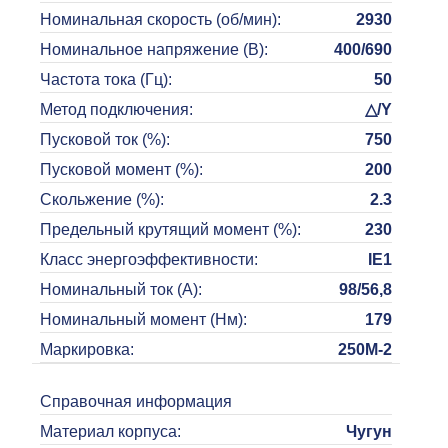
Номинальная скорость (об/мин)
:
2930
Номинальное напряжение (В)
:
400/690
Частота тока (Гц)
:
50
Метод подключения
:
△/Y
Пусковой ток (%)
:
750
Пусковой момент (%)
:
200
Скольжение (%)
:
2.3
Предельный крутящий момент (%)
:
230
Класс энергоэффективности
:
IE1
Номинальный ток (А)
:
98/56,8
Номинальный момент (Нм)
:
179
Маркировка
:
250M-2
Справочная информация
Материал корпуса
:
Чугун