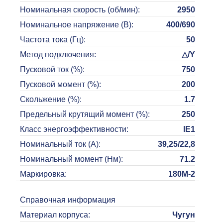
Номинальная скорость (об/мин)
:
2950
Номинальное напряжение (В)
:
400/690
Частота тока (Гц)
:
50
Метод подключения
:
△/Y
Пусковой ток (%)
:
750
Пусковой момент (%)
:
200
Скольжение (%)
:
1.7
Предельный крутящий момент (%)
:
250
Класс энергоэффективности
:
IE1
Номинальный ток (А)
:
39,25/22,8
Номинальный момент (Нм)
:
71.2
Маркировка
:
180M-2
Справочная информация
Материал корпуса
:
Чугун