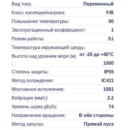
Вид тока
:
Переменный
Класс изоляции/нагрева
:
F/B
Повышение температуры
:
80
Эксплуатационный коэффициент
:
1
Режим работы
:
S1
Температура окружающей среды
:
от -20 до +40°C
Высота над уровнем моря (м)
:
1000
Степень защиты
:
IP55
Метод охлаждения
:
IC411
Монтажное исполнение
:
1081
Вибрация (мм/с)
:
2.2
Уровень шума дБ(A)
:
74
Направление вращения
:
В обе стороны
Метод запуска
:
Прямой пуск